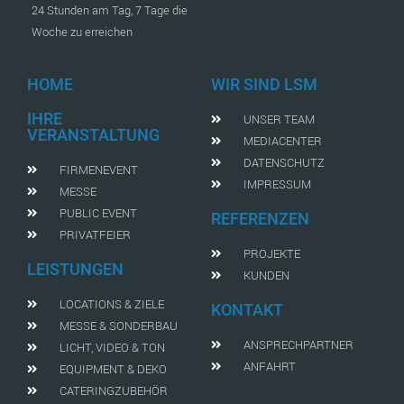
24 Stunden am Tag, 7 Tage die
Woche zu erreichen
HOME
WIR SIND LSM
IHRE
UNSER TEAM
VERANSTALTUNG
MEDIACENTER
DATENSCHUTZ
FIRMENEVENT
IMPRESSUM
MESSE
PUBLIC EVENT
REFERENZEN
PRIVATFEIER
PROJEKTE
LEISTUNGEN
KUNDEN
LOCATIONS & ZIELE
KONTAKT
MESSE & SONDERBAU
ANSPRECHPARTNER
LICHT, VIDEO & TON
ANFAHRT
EQUIPMENT & DEKO
CATERINGZUBEHÖR