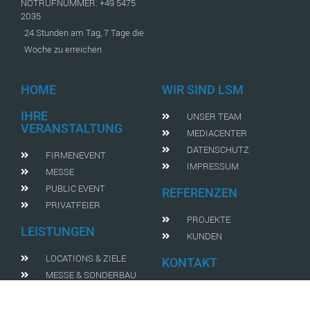
NOTRUFNUMMER: +49 5475
2035
24 Stunden am Tag, 7 Tage die
Woche zu erreichen
HOME
WIR SIND LSM
IHRE
UNSER TEAM
VERANSTALTUNG
MEDIACENTER
DATENSCHUTZ
FIRMENEVENT
IMPRESSUM
MESSE
PUBLIC EVENT
REFERENZEN
PRIVATFEIER
PROJEKTE
LEISTUNGEN
KUNDEN
LOCATIONS & ZIELE
KONTAKT
MESSE & SONDERBAU
ANSPRECHPARTNER
LICHT, VIDEO & TON
ANFAHRT
EQUIPMENT & DEKO