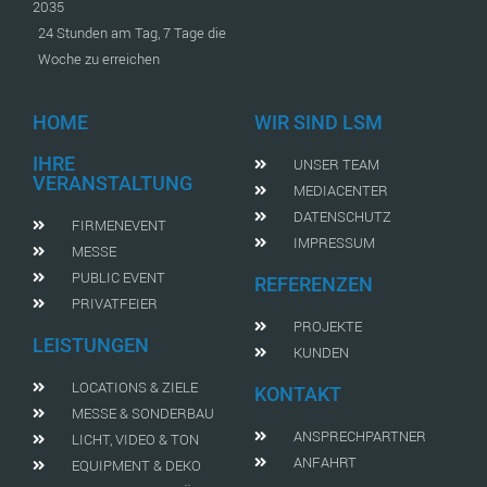
2035
24 Stunden am Tag, 7 Tage die
Woche zu erreichen
HOME
WIR SIND LSM
IHRE
UNSER TEAM
VERANSTALTUNG
MEDIACENTER
DATENSCHUTZ
FIRMENEVENT
IMPRESSUM
MESSE
PUBLIC EVENT
REFERENZEN
PRIVATFEIER
PROJEKTE
LEISTUNGEN
KUNDEN
LOCATIONS & ZIELE
KONTAKT
MESSE & SONDERBAU
ANSPRECHPARTNER
LICHT, VIDEO & TON
ANFAHRT
EQUIPMENT & DEKO