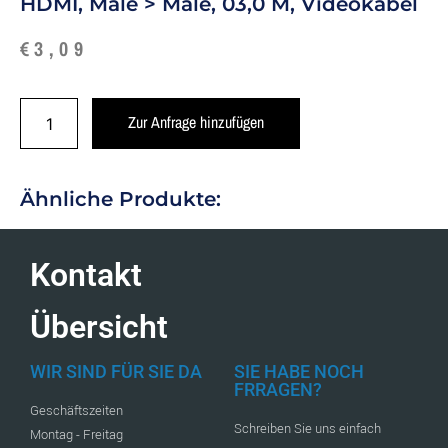
HDMI, Male > Male, 03,0 M, Videokabel
€
3,09
Zur Anfrage hinzufügen
Ähnliche Produkte:
Kontakt
Übersicht
WIR SIND FÜR SIE DA
SIE HABE NOCH
FRRAGEN?
Geschäftszeiten
Schreiben Sie uns einfach
Montag - Freitag