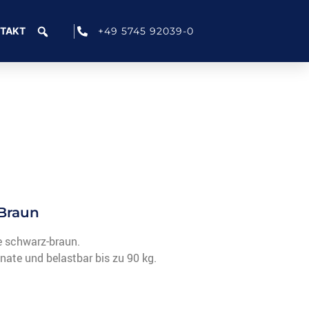
+49 5745 92039-0
TAKT
-Braun
e schwarz-braun.
nate und belastbar bis zu 90 kg.