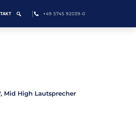
+49 5745 92039-0
TAKT
°, Mid High Lautsprecher