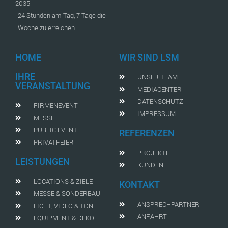
2035
24 Stunden am Tag, 7 Tage die
Woche zu erreichen
HOME
WIR SIND LSM
IHRE
UNSER TEAM
VERANSTALTUNG
MEDIACENTER
DATENSCHUTZ
FIRMENEVENT
IMPRESSUM
MESSE
PUBLIC EVENT
REFERENZEN
PRIVATFEIER
PROJEKTE
LEISTUNGEN
KUNDEN
LOCATIONS & ZIELE
KONTAKT
MESSE & SONDERBAU
ANSPRECHPARTNER
LICHT, VIDEO & TON
ANFAHRT
EQUIPMENT & DEKO