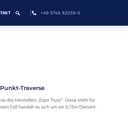
+49 5745 92039-0
TAKT
-Punkt-Traverse
rse des Herstellers „Expo Truss“. Diese steht für
iesem Fall handelt es sich um ein 0,75m Element.