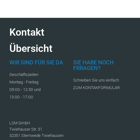
Kontakt
Übersicht
WIR SIND FÜR SIE DA
SIE HABE NOCH
FRRAGEN?
Geschäftszeiten
Schreiben Sie uns einfach
Montag - Freitag
ZUM KONTAKFORMULAR
09:00 - 12:30 und
13:00 - 17:00
LSM GmbH
Twiehauser Str. 31
32351 Stemwede Twiehausen