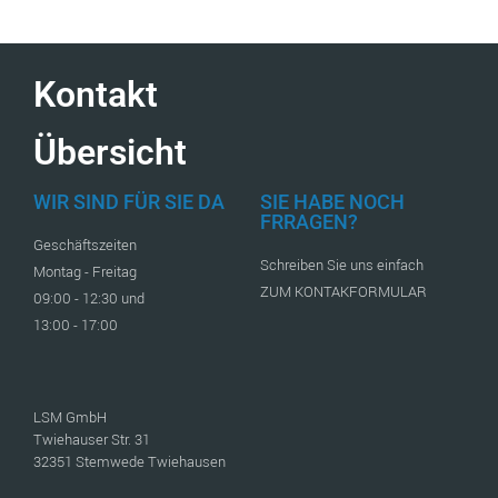
Kontakt
Übersicht
WIR SIND FÜR SIE DA
SIE HABE NOCH
FRRAGEN?
Geschäftszeiten
Schreiben Sie uns einfach
Montag - Freitag
ZUM KONTAKFORMULAR
09:00 - 12:30 und
13:00 - 17:00
LSM GmbH
Twiehauser Str. 31
32351 Stemwede Twiehausen