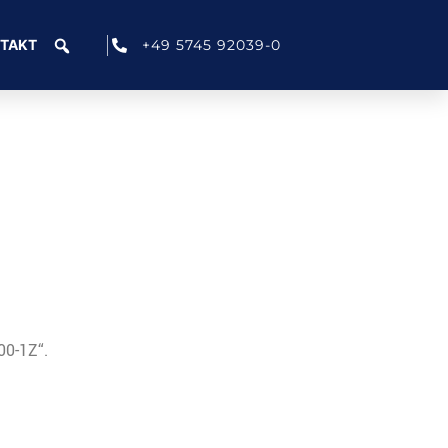
+49 5745 92039-0
TAKT
00-1Z“.