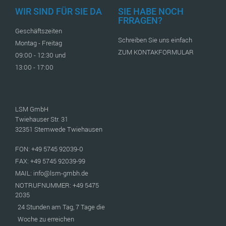
WIR SIND FÜR SIE DA
SIE HABE NOCH
FRRAGEN?
Geschäftszeiten
Schreiben Sie uns einfach
Montag - Freitag
ZUM KONTAKFORMULAR
09:00 - 12:30 und
13:00 - 17:00
LSM GmbH
Twiehauser Str. 31
32351 Stemwede Twiehausen
FON: +49 5745 92039-0
FAX: +49 5745 92039-99
MAIL: info@lsm-gmbh.de
NOTRUFNUMMER: +49 5475
2035
24 Stunden am Tag, 7 Tage die
Woche zu erreichen