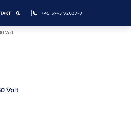
+49 5745 92039-0
TAKT
30 Volt
30 Volt
.