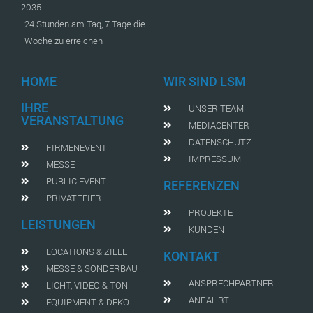
2035
24 Stunden am Tag, 7 Tage die
Woche zu erreichen
HOME
WIR SIND LSM
IHRE
UNSER TEAM
VERANSTALTUNG
MEDIACENTER
DATENSCHUTZ
FIRMENEVENT
IMPRESSUM
MESSE
PUBLIC EVENT
REFERENZEN
PRIVATFEIER
PROJEKTE
LEISTUNGEN
KUNDEN
LOCATIONS & ZIELE
KONTAKT
MESSE & SONDERBAU
ANSPRECHPARTNER
LICHT, VIDEO & TON
ANFAHRT
EQUIPMENT & DEKO