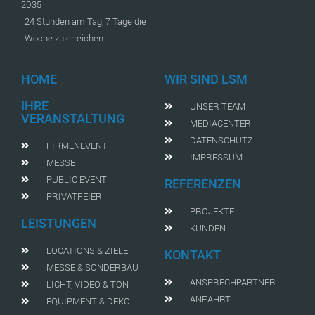
2035
24 Stunden am Tag, 7 Tage die
Woche zu erreichen
HOME
WIR SIND LSM
IHRE
UNSER TEAM
VERANSTALTUNG
MEDIACENTER
DATENSCHUTZ
FIRMENEVENT
IMPRESSUM
MESSE
PUBLIC EVENT
REFERENZEN
PRIVATFEIER
PROJEKTE
LEISTUNGEN
KUNDEN
LOCATIONS & ZIELE
KONTAKT
MESSE & SONDERBAU
ANSPRECHPARTNER
LICHT, VIDEO & TON
ANFAHRT
EQUIPMENT & DEKO