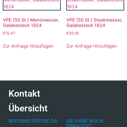
VPE (50 St.) Menümesser,
VPE (50 St.) Steakmesser,
Galabesteck 1824
Galabesteck 1824
€
15,47
€
29,16
Zur Anfrage hinzufügen
Zur Anfrage hinzufügen
Kontakt
Übersicht
WIR SIND FÜR SIE DA
SIE HABE NOCH
FRRAGEN?