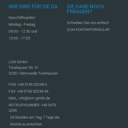
WIR SIND FÜR SIE DA
SIE HABE NOCH
FRRAGEN?
Geschäftszeiten
Schreiben Sie uns einfach
Montag - Freitag
ZUM KONTAKFORMULAR
09:00 - 12:30 und
13:00 - 17:00
LSM GmbH
Twiehauser Str. 31
32351 Stemwede Twiehausen
FON: +49 5745 92039-0
FAX: +49 5745 92039-99
MAIL: info@lsm-gmbh.de
NOTRUFNUMMER: +49 5475
2035
24 Stunden am Tag, 7 Tage die
Woche zu erreichen