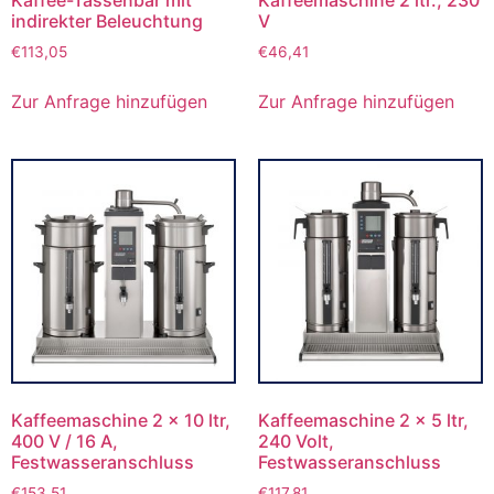
Kaffee-Tassenbar mit
Kaffeemaschine 2 ltr., 230
indirekter Beleuchtung
V
€
113,05
€
46,41
Zur Anfrage hinzufügen
Zur Anfrage hinzufügen
Kaffeemaschine 2 x 10 ltr,
Kaffeemaschine 2 x 5 ltr,
400 V / 16 A,
240 Volt,
Festwasseranschluss
Festwasseranschluss
€
153,51
€
117,81