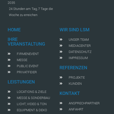
2035
24 Stunden am Tag, 7 Tage die
Woche zu erreichen
HOME
WIR SIND LSM
IHRE
UNSER TEAM
VERANSTALTUNG
MEDIACENTER
DATENSCHUTZ
FIRMENEVENT
IMPRESSUM
MESSE
PUBLIC EVENT
REFERENZEN
PRIVATFEIER
PROJEKTE
LEISTUNGEN
KUNDEN
LOCATIONS & ZIELE
KONTAKT
MESSE & SONDERBAU
ANSPRECHPARTNER
LICHT, VIDEO & TON
ANFAHRT
EQUIPMENT & DEKO